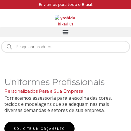
Ir
Enviamos para todo o Brasil.
para
o
conteúdo
Pesquisar
produtos
Uniformes Profissionais
Personalizados Para a Sua Empresa
Fornecemos assessoria para a escolha das cores,
tecidos e modelagens que se adequam nas mais
diversas demandas e setores de sua empresa.
SOLICITE UM ORÇAMENTO